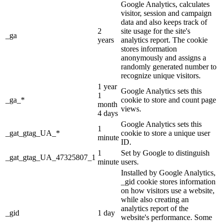
Google Analytics, calculates
visitor, session and campaign
data and also keeps track of
2
site usage for the site's
_ga
years
analytics report. The cookie
stores information
anonymously and assigns a
randomly generated number to
recognize unique visitors.
1 year
Google Analytics sets this
1
_ga_*
cookie to store and count page
month
views.
4 days
Google Analytics sets this
1
_gat_gtag_UA_*
cookie to store a unique user
minute
ID.
1
Set by Google to distinguish
_gat_gtag_UA_47325807_1
minute
users.
Installed by Google Analytics,
_gid cookie stores information
on how visitors use a website,
while also creating an
analytics report of the
_gid
1 day
website's performance. Some