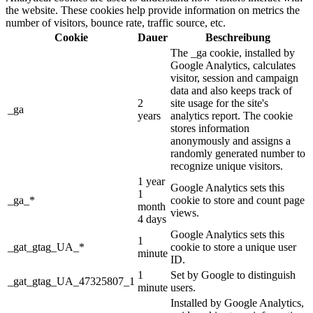
the website. These cookies help provide information on metrics the
number of visitors, bounce rate, traffic source, etc.
Cookie
Dauer
Beschreibung
The _ga cookie, installed by
Google Analytics, calculates
visitor, session and campaign
data and also keeps track of
2
site usage for the site's
_ga
years
analytics report. The cookie
stores information
anonymously and assigns a
randomly generated number to
recognize unique visitors.
1 year
Google Analytics sets this
1
_ga_*
cookie to store and count page
month
views.
4 days
Google Analytics sets this
1
_gat_gtag_UA_*
cookie to store a unique user
minute
ID.
1
Set by Google to distinguish
_gat_gtag_UA_47325807_1
minute
users.
Installed by Google Analytics,