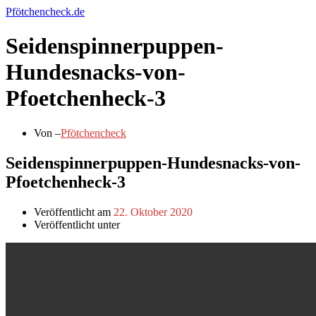
Zum
Pfötchencheck.de
Inhalt
springen
Seidenspinnerpuppen-
Hundesnacks-von-
Pfoetchenheck-3
Von –
Pfötchencheck
Seidenspinnerpuppen-Hundesnacks-von-
Pfoetchenheck-3
Veröffentlicht am
22. Oktober 2020
Veröffentlicht unter